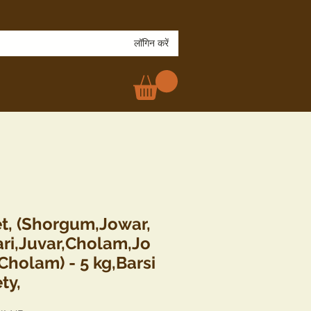
लॉगिन करें
et, (Shorgum,Jowar,
ri,Juvar,Cholam,Jo
Cholam) - 5 kg,Barsi
ty,