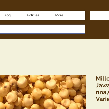
Blog
Policies
More
Mill
Jawa
nna,
Varie