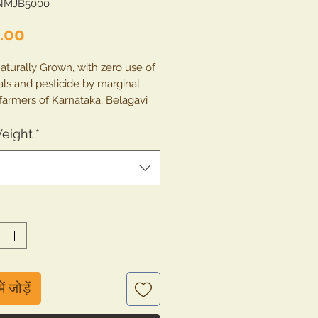
NMJB5000
मूल्य
.00
aturally Grown, with zero use of 
ls and pesticide by marginal 
farmers of Karnataka, Belagavi 
. This product is single sourced 
wn in SPNF method of natural 
Weight
*
 
ें जोड़ें